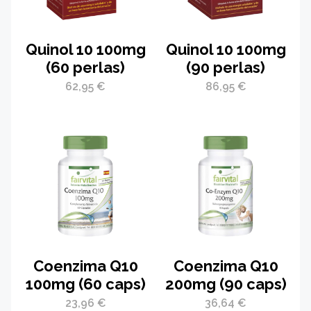
Quinol 10 100mg
Quinol 10 100mg
(60 perlas)
(90 perlas)
62,95
€
86,95
€
Coenzima Q10
Coenzima Q10
100mg (60 caps)
200mg (90 caps)
23,96
€
36,64
€