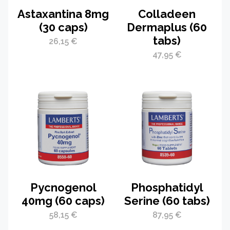
Astaxantina 8mg
Colladeen
(30 caps)
Dermaplus (60
tabs)
26,15
€
47,95
€
Pycnogenol
Phosphatidyl
40mg (60 caps)
Serine (60 tabs)
58,15
€
87,95
€