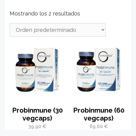
Mostrando los 2 resultados
Probinmune (30
Probinmune (60
vegcaps)
vegcaps)
39,90
€
69,60
€