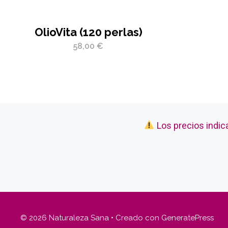
OlioVita (120 perlas)
58,00
€
Los precios indic
© 2026 Naturaleza Sana
• Creado con
GeneratePress