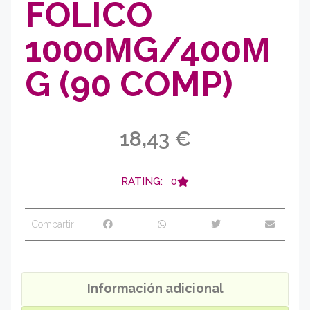
FÓLICO
1000ΜG/400Μ
G (90 COMP)
18,43
€
RATING: 0
Compartir:
Información adicional