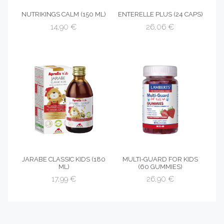
NUTRIKINGS CALM (150 ML)
ENTERELLE PLUS (24 CAPS)
14,90
€
26,06
€
JARABE CLASSIC KIDS (180
MULTI-GUARD FOR KIDS
ML)
(60 GUMMIES)
17,99
€
26,90
€