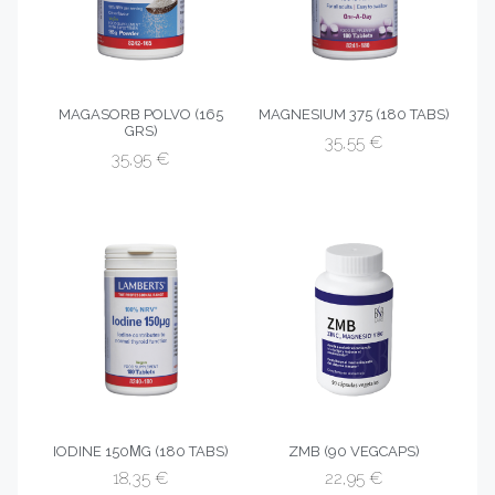
MAGASORB POLVO (165
MAGNESIUM 375 (180 TABS)
GRS)
35,55
€
35,95
€
IODINE 150ΜG (180 TABS)
ZMB (90 VEGCAPS)
18,35
€
22,95
€