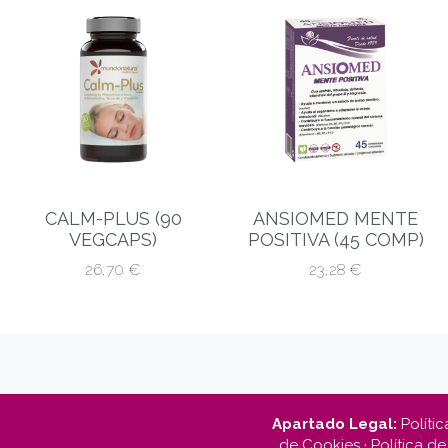
CALM-PLUS (90
ANSIOMED MENTE
VEGCAPS)
POSITIVA (45 COMP)
26,70
€
23,28
€
Apartado Legal:
Polític
de Cookies
·
Política de