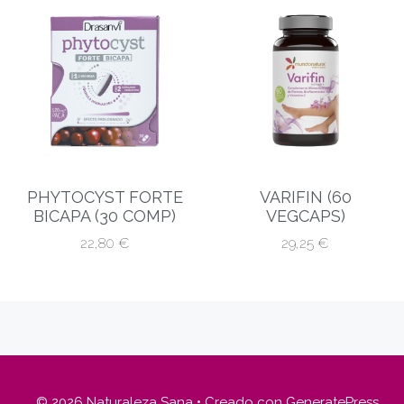
PHYTOCYST FORTE
VARIFIN (60
BICAPA (30 COMP)
VEGCAPS)
22,80
€
29,25
€
© 2026 Naturaleza Sana
• Creado con
GeneratePress