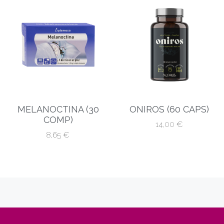
MELANOCTINA (30
ONIROS (60 CAPS)
COMP)
14,00
€
8,65
€