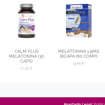
CALM PLUS
MELATONINA 1.9MG
MELATONINA (30
BICAPA (60 COMP)
CAPS)
19,85
€
10,45
€
Apartado Legal:
Polític