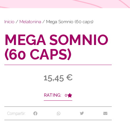
Inicio
/
Melatonina
/ Mega Somnio (60 caps)
MEGA SOMNIO
(60 CAPS)
15,45
€
RATING: 0
Compartir: