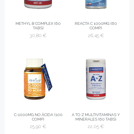
METHYL B COMPLEX (60
REACTA C 1000MG (60
TABS)
COMP)
30,80
€
26,45
€
C-1000MG NO ÁCIDA (100
A TO Z MULTIVITAMINAS Y
COMP)
MINERALES (60 TABS)
25,90
€
22,05
€