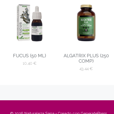
FUCUS (50 ML)
ALGATRIX PLUS (250
COMP)
10,40
€
43,44
€
© 2026 Naturaleza Sana
• Creado con
GeneratePress