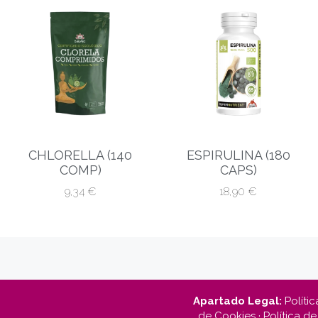
CHLORELLA (140
ESPIRULINA (180
COMP)
CAPS)
9,34
€
18,90
€
Apartado Legal:
Polític
de Cookies
·
Política de