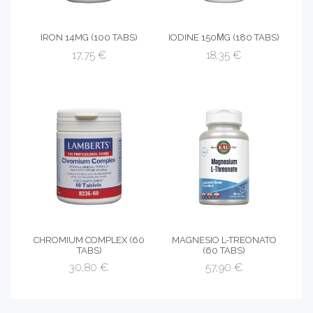
IRON 14MG (100 TABS)
IODINE 150ΜG (180 TABS)
17,75
€
18,35
€
CHROMIUM COMPLEX (60
MAGNESIO L-TREONATO
TABS)
(60 TABS)
30,80
€
57,90
€