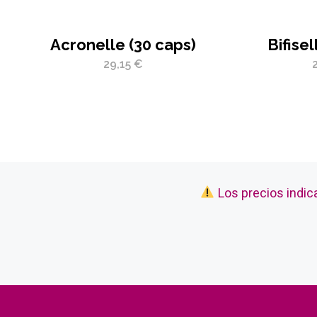
Acronelle (30 caps)
Bifisel
29,15
€
Los precios indic